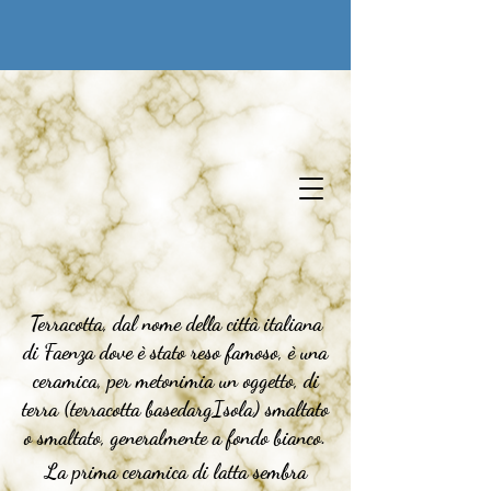
Ai tesori del passato
Terracotta, dal nome della città italiana
di
Faenza
dove è stato reso famoso, è una
ceramica, per metonimia un oggetto, di
terra (
terracotta
based
ar
g
Isola
) smaltato
o smaltato, generalmente a fondo bianco.
La prima ceramica di latta sembra