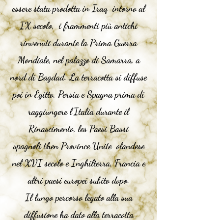
essere stata prodotta in
Iraq
intorno al
IX secolo
,
i frammenti più antichi
rinvenuti durante la Prima Guerra
Mondiale, nel palazzo di Samarra, a
nord di
Bagdad
. La terracotta si diffuse
poi in Egitto, Persia e Spagna prima di
raggiungere l'Italia durante il
Rinascimento, les
Paesi Bassi
spagnoli
then
Province Unite
olandese
nel XVI secolo e Inghilterra, Francia e
altri paesi europei subito dopo.
Il lungo percorso legato alla sua
diffusione ha dato alla terracotta