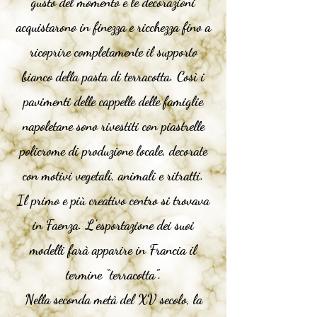
gusto del momento e le decorazioni
acquistarono in finezza e ricchezza fino a
ricoprire completamente il supporto
bianco della pasta di terracotta. Così i
pavimenti delle cappelle delle famiglie
napoletane sono rivestiti con piastrelle
policrome di produzione locale, decorate
con motivi vegetali, animali e ritratti.
Il primo e più creativo centro si trovava
in
Faenza
. L'esportazione dei suoi
modelli farà apparire in Francia il
termine “terracotta”.
Nella seconda metà del XV secolo, la