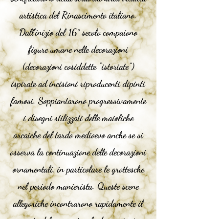
artistica del Rinascimento italiano.
Dall'inizio del 16° secolo compaiono
figure umane nelle decorazioni
(decorazioni cosiddette “istoriate”)
ispirate ad incisioni riproducenti dipinti
famosi. Soppiantarono progressivamente
i disegni stilizzati delle maioliche
arcaiche del tardo medioevo anche se si
osserva la continuazione delle decorazioni
ornamentali, in particolare le grottesche
nel periodo manierista. Queste scene
allegoriche incontrarono rapidamente il