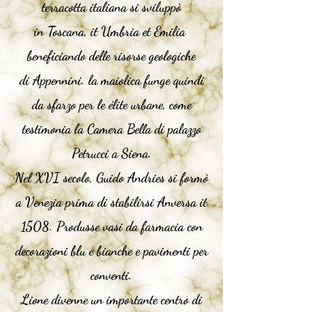
terracotta italiana si sviluppò
in
Toscana
, it
Umbria
et
Emilia
beneficiando delle risorse geologiche
di
Appennini
. la maiolica funge quindi
da sfarzo per le élite urbane, come
testimonia la Camera Bella di palazzo
Petrucci a Siena.
Nel XVI secolo, Guido Andries si formò
a Venezia prima di stabilirsi
Anversa
it
1508. Produsse vasi da farmacia con
decorazioni blu e bianche e pavimenti per
conventi.
Lione divenne un importante centro di