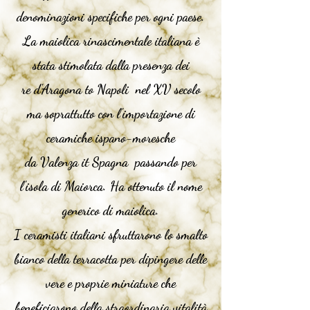
denominazioni specifiche per ogni paese.
La maiolica rinascimentale italiana è
stata stimolata dalla presenza dei
re
d'Aragona
to
Napoli
nel XV secolo
ma soprattutto con l'importazione di
ceramiche ispano-moresche
da
Valenza
it
Spagna
passando per
l'isola di
Maiorca
. Ha ottenuto il nome
generico di
maiolica
.
I ceramisti italiani sfruttarono lo smalto
bianco della terracotta per dipingere delle
vere e proprie miniature che
beneficiarono della straordinaria vitalità