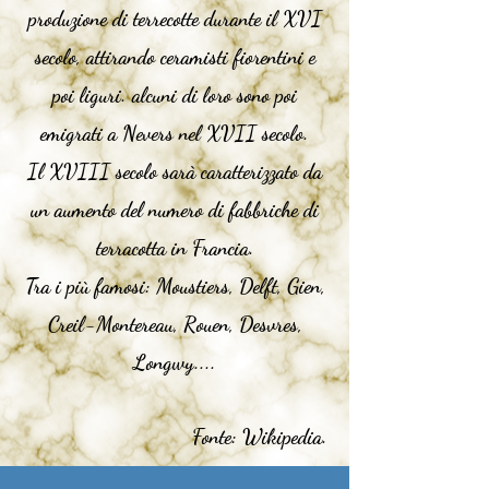
produzione di terrecotte durante il XVI
secolo, attirando ceramisti fiorentini e
poi liguri. alcuni di loro sono poi
emigrati a Nevers nel XVII secolo.
Il XVIII secolo sarà caratterizzato da
un aumento del numero di fabbriche di
terracotta in Francia.
Tra i più famosi: Moustiers, Delft, Gien,
Creil-Montereau, Rouen, Desvres,
Longwy....
Fonte: Wikipedia.