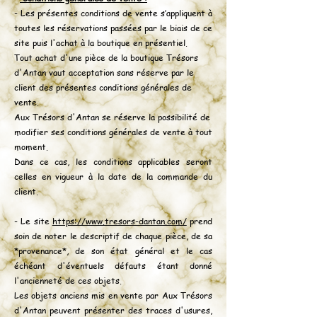
- Les présentes conditions de vente s’appliquent à
toutes les réservations passées par le biais de ce
site puis l'achat à la boutique en présentiel.
Tout achat d'une pièce de la boutique Trésors
d'Antan vaut acceptation sans réserve par le
client des présentes conditions générales de
vente.
Aux Trésors d'Antan se réserve la possibilité de
modifier ses conditions générales de vente à tout
moment.
Dans ce cas, les conditions applicables seront
celles en vigueur à la date de la commande du
client.
- Le site
https://www.tresors-dantan.com/
prend
soin de noter le descriptif de chaque pièce, de sa
*provenance*, de son état général et le cas
échéant d'éventuels défauts étant donné
l'ancienneté de ces objets.
Les objets anciens mis en vente par Aux Trésors
d'Antan peuvent présenter des traces d'usures,