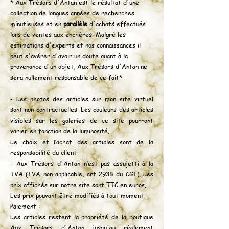
* Aux Trésors d'Antan est le résultat d'une
collection de longues années de recherches
minutieuses et en
parallèle
d'achats effectués
lors de ventes aux enchères. Malgré les
estimations d'experts et nos connaissances il
peut s'avérer d'avoir un doute quant à la
provenance d'un objet, Aux Trésors d'Antan ne
sera nullement responsable de ce fait*.
- Les photos des articles sur mon site virtuel
sont non contractuelles. Les couleurs des articles
visibles sur les galeries de ce site pourront
varier en fonction de la luminosité.
Le choix et l’achat des articles sont de la
responsabilité du client.
- Aux Trésors d'Antan n’est pas assujetti à la
TVA (TVA non applicable, art 293B du CGI). Les
prix affichés sur notre site sont TTC en euros.
Les prix pouvant être modifiés à tout moment.
Paiement :
Les articles restent la propriété de la boutique
Aux Trésors d'Antan jusqu'au règlement