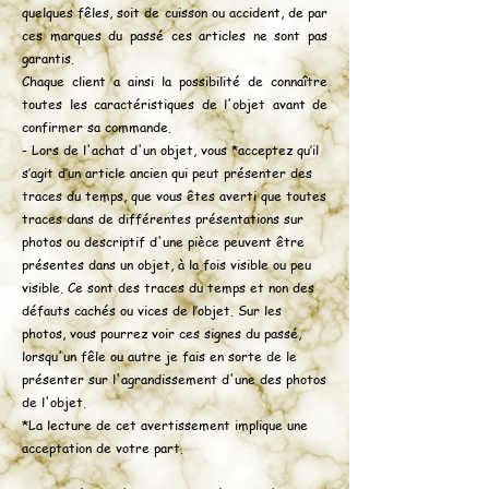
quelques fêles, soit de cuisson ou accident, de par
ces marques du passé ces articles ne sont pas
garantis.
Chaque client a ainsi la possibilité de connaître
toutes les caractéristiques de l'objet avant de
confirmer sa commande.
-
Lors de l'achat d'un objet, vous *acceptez qu’il
s’agit d’un article ancien qui peut présenter des
traces du temps, que vous êtes averti que toutes
traces dans de différentes présentations sur
photos ou descriptif d'une pièce peuvent être
présentes dans un objet, à la fois visible ou peu
visible. Ce sont des traces du temps et non des
défauts cachés ou vices de l’objet. Sur les
photos, vous pourrez voir ces signes du passé,
lorsqu'un fêle ou autre je fais en sorte de le
présenter sur l'agrandissement d'une des photos
de l'objet.
*La lecture de cet avertissement implique une
acceptation de votre part.