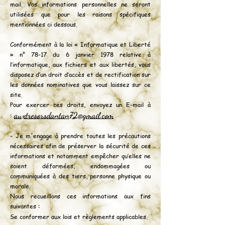
mail. Vos informations personnelles ne seront
utilisées que pour les raisons spécifiques
mentionnées ci dessous.
Conformément à la loi « Informatique et Liberté
» n° 78-17 du 6 janvier 1978 relative à
l’informatique, aux fichiers et aux libertés, vous
disposez d’un droit d’accès et de rectification sur
les données nominatives que vous laissez sur ce
site.
Pour exercer ces droits, envoyez un E-mail à
auxtresorsdantan72@gmail.com
:
- Je m'engage à prendre toutes les précautions
nécessaires afin de préserver la sécurité de ces
informations et notamment empêcher qu’elles ne
soient déformées, endommagées ou
communiquées à des tiers, personne physique ou
morale.
Nous recueillons ces informations aux fins
suivantes :
​Se conformer aux lois et règlements applicables.