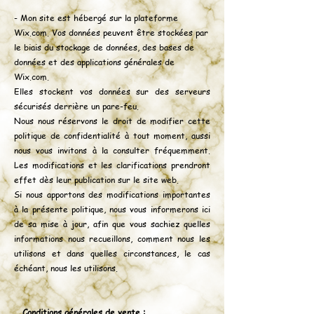
- Mon site est hébergé sur la plateforme
Wix.com. Vos données peuvent être stockées par
le biais du stockage de données, des bases de
données et des applications générales de
Wix.com.
Elles stockent vos données sur des serveurs
sécurisés derrière un pare-feu.
Nous nous réservons le droit de modifier cette
politique de confidentialité à tout moment, aussi
nous vous invitons à la consulter fréquemment.
Les modifications et les clarifications prendront
effet dès leur publication sur le site web.
Si nous apportons des modifications importantes
à la présente politique, nous vous informerons ici
de sa mise à jour, afin que vous sachiez quelles
informations nous recueillons, comment nous les
utilisons et dans quelles circonstances, le cas
échéant, nous les utilisons.
Conditions générales de vente :