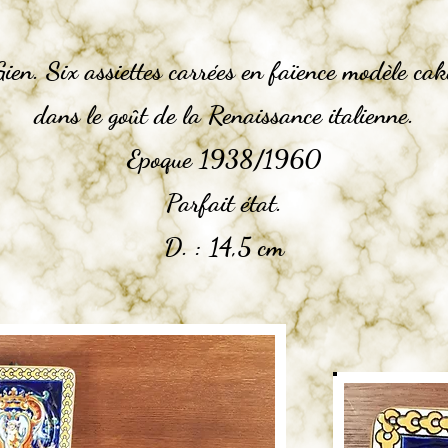
Gien. Six assiettes carrées en faïence modèle cak
dans le goût de la Renaissance italienne.
Epoque 1938/1960
Parfait état.
D. : 14,5 cm