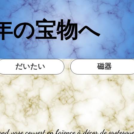
年の宝物へ
だいたい
磁器
nd vase couvert en faïence à décor de grotesque