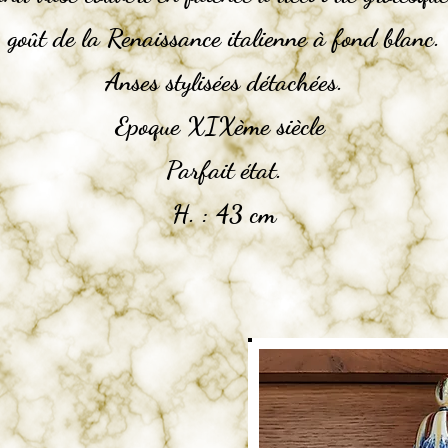
goût de la Renaissance italienne à fond blanc.
Anses stylisées détachées.
Epoque XIXème siècle
Parfait état.
H. : 43 cm