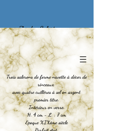
Zu den Schätzen
vergangener Zeiten
Trois salerons de forme navette à décor de
rinceaux
avec quatre cuillères à sel en argent
premier titre.
Intérieur en verre.
H. 4 cm - L. : 7 cm
Epoque XIXème siècle
Parfait état.