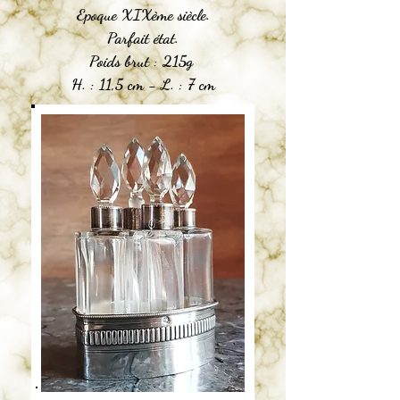
Epoque XIXème siècle.
Parfait état.
Poids brut : 215g
H. : 11,5 cm - L. : 7 cm