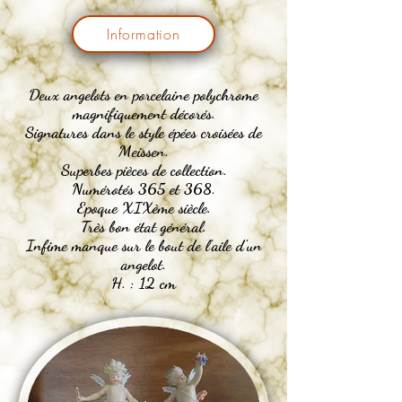
Information
Deux angelots en porcelaine polychrome
magnifiquement
décorés.
Signatures dans le style épées croisées de
Meissen.
Superbes pièces de collection.
Numérotés 365 et 368.
Epoque XIXème siècle.
Très bon état général.
Infime manque sur le bout de l'aile d'un
angelot.
H. : 12 cm