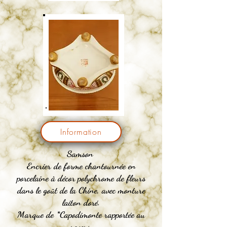
Information
Samson
Encrier de forme chantournée en
porcelaine à décor polychrome de fleurs
dans le goût de la Chine, avec monture
laiton doré.
Marque de *Capodimonte rapportée au
revers.