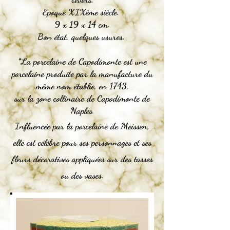
Epoque XIXème siècle.
9 x 19 x 14 cm.
Bon état, quelques usures.
*La porcelaine de Capodimonte est une
porcelaine produite par la manufacture du
même nom établie, en
1743
,
sur la zone collinaire de
Capodimonte de
N
aples
.
Influencée par la
porcelaine de
M
eissen
,
elle est célèbre pour ses personnages et ses
fleurs décoratives appliquées sur des tasses
ou des vases.