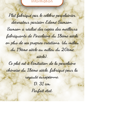
Information
Plat fabriqué par le célèbre porcelainier
décorateur parisien Edemé Samson.
Samson a réalisé des copies des meilleurs
fabriquants de Porcelaine du 18ème siècle
en plus de ses propres créations. (du milieu
du 19ème siècle au milieu du 20ème
siècle).
Ce plat est à l'imitation de la porcelaine
chinoise du 18ème siècle, fabriqué pour la
royauté européenne.
D. 31 cm.
Parfait état.