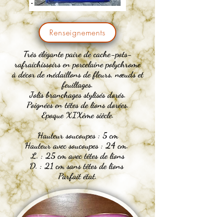
Renseignements
Très élégante paire de
cache-pots-
rafraichissoirs en
porcelaine polychrome
à décor de médaillons de fleurs,
nœuds
et
feuillages.
Jolis branchages stylisés dorés.
Poignées en têtes de lions
dorées.
Epoque XIXème siècle.
Hauteur soucoupes : 5 cm
Hauteur avec soucoupes : 24 cm.
L. : 25 cm avec têtes de lions
D. : 21 cm sans têtes de lions
Parfait état.