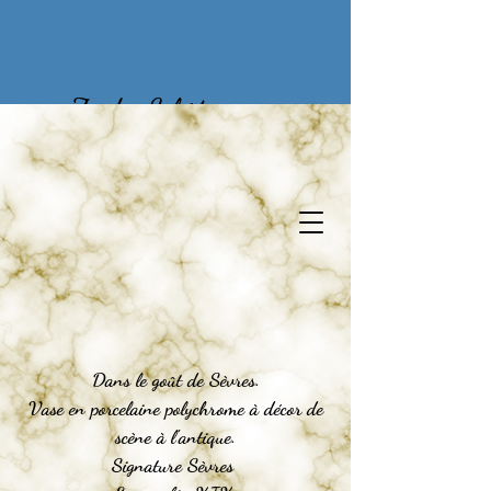
Zu den Schätzen
vergangener Zeiten
Dans le goût de Sèvres.
Vase en porcelaine polychrome à décor de
scène à l'antique.
Signature Sèvres