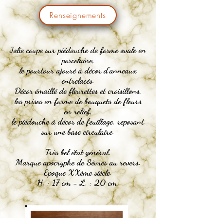
Renseignements
Jolie coupe sur
piédouche de forme ovale en
porcelaine,
le pourtour ajouré à décor d'anneaux
entrelacés.
Décor émaillé de fleurettes et croisillons,
les prises en forme de bouquets de fleurs
en relief,
le piédouche à décor de feuillage, reposant
sur une base circulaire.
Très bel état général.
Marque apocryphe de Sèvres au revers.
Epoque XXème siècle.
H. : 17 cm - L. : 20 cm