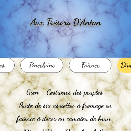
Aux Trésors D'Antan
os
Porcelaine
Faïence
Dive
Gien - Costumes des peuples
Suite de six assiettes à fromage en
faïence à décor en camaïeu de brun.