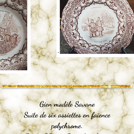
Gien modèle Savane
Suite de six assiettes en faïence
polychrome.