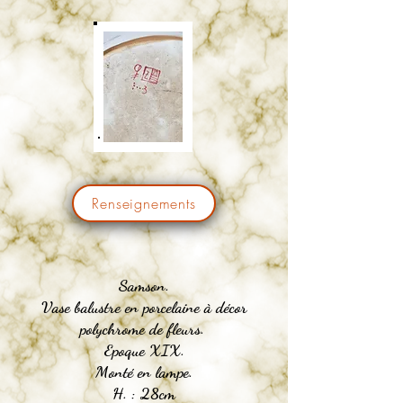
Renseignements
Samson.
Vase balustre en porcelaine à décor
polychrome de fleurs.
Epoque XIX.
Monté en lampe.
H. : 28cm