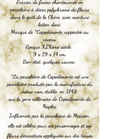
Encrier de forme chantournée en
porcelaine à décor polychrome de fleurs
dans le goût de la Chine, avec monture
laiton doré.
Marque de *Capodimonte rapportée au
revers.
Epoque XIXème siècle.
9 x 19 x 14 cm.
Bon état, quelques usures.
*La porcelaine de Capodimonte est une
porcelaine produite par la manufacture du
même nom établie, en
1743
,
sur la zone collinaire de
Capodimonte de
N
aples
.
Influencée par la
porcelaine de
M
eissen
,
elle est célèbre pour ses personnages et ses
fleurs décoratives appliquées sur des tasses