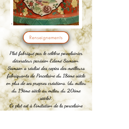
Renseignements
Plat fabriqué par le célèbre porcelainier
décorateur parisien Edemé Samson.
Samson a réalisé des copies des meilleurs
fabriquants de Porcelaine du 18ème siècle
en plus de ses propres créations. (du milieu
du 19ème siècle au milieu du 20ème
siècle).
Ce plat est à l'imitation de la porcelaine
chinoise du 18ème siècle, fabriqué pour la
royauté européenne.
D. 31 cm.