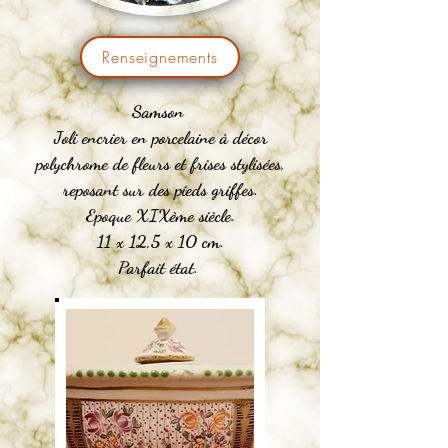
Renseignements
Samson
Joli encrier en porcelaine à décor
polychrome de fleurs et frises stylisées,
reposant sur des pieds griffes.
Epoque XIXème siècle.
11 x 12,5 x 10 cm.
Parfait état.