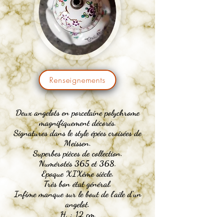
Renseignements
Deux angelots en porcelaine polychrome
magnifiquement
décorés.
Signatures dans le style épées croisées de
Meissen.
Superbes pièces de collection.
Numérotés 365 et 368.
Epoque XIXème siècle.
Très bon état général.
Infime manque sur le bout de l'aile d'un
angelot.
H. : 12 cm