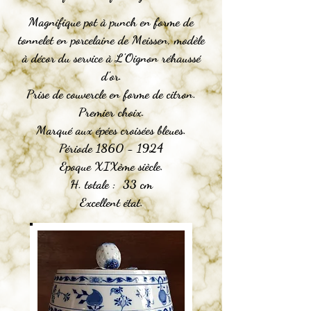
Magnifique pot à punch en forme de
tonnelet en porcelaine de Meissen, modèle
à décor du service à L'Oignon réhaussé
d'or.
Prise de couvercle en forme de citron.
Premier choix.
Marqué aux épées croisées bleues.
Période 1860 - 1924
Epoque XIXème siècle.
H. totale : 33 cm
Excellent état.