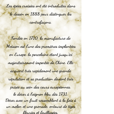
Les épées croisées ont été introduites dans
le dessin en 1888 pour distinguer les
contrefaçons.
Fondée en 1710, la manufacture de
Meissen est l’une des premières implantées
en Europe, la porcelaine étant jusqu’ici
majoritairement importée de Chine. Elle
acquiert très rapidement une grande
réputation et sa production devient très
prisée au sein des cours européennes.
le décor à l'oignon bleu dès 1731.
Décor avec un fruit ressemblant à la fois à
un melon et une grenade, entouré de tiges
fleuries et feuillagées.