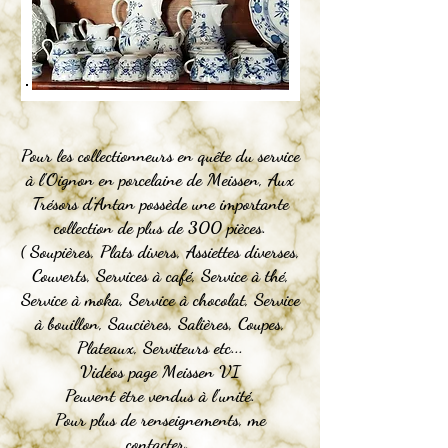
Pour les collectionneurs en quête du service
à l'Oignon en porcelaine de Meissen, Aux
Trésors d'Antan possède une importante
collection de plus de 300 pièces.
( Soupières, Plats divers, Assiettes diverses,
Couverts, Services à café, Service à thé,
Service à moka, Service à chocolat, Service
à bouillon, Saucières, Salières, Coupes,
Plateaux, Serviteurs etc...
Vidéos page Meissen VI
Peuvent être vendus à l'unité.
Pour plus de renseignements, me
contacter.