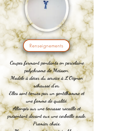
Renseignements
Coupes formant pendants en porcelaine
polychrome de Meissen,
Modèle à décor du service à L'Oignon
réhaussé d'or.
Elles sont tenues par un gentilhomme et
une femme de qualité.
Allongés sur une terrasse rocaille et
présentant devant eux une corbeille ovale.
Premier choix.