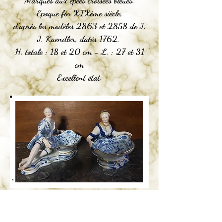
Marqués aux épées croisées bleues.
Epoque fin XIXème siècle,
d'après les modèles 2863 et 2858 de J.
J. Kaendler, datés 1762.
H. totale : 18 et 20 cm - L. : 27 et 31
cm
Excellent état.