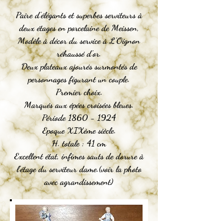
Paire d'élégants et superbes serviteurs à
deux étages en porcelaine de Meissen,
Modèle à décor du service à L'Oignon
réhaussé d'or.
Deux plateaux ajourés surmontés de
personnages figurant un couple.
Premier choix.
Marqués aux épées croisées bleues.
Période 1860 - 1924
Epoque XIXème siècle.
H. totale : 41 cm
Excellent état, infimes sauts de dorure à
l'étage du serviteur dame.(voir la photo
avec agrandissement)