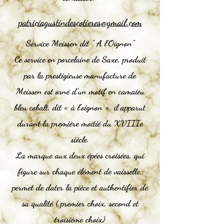
patriciagustindescotieres@gmail.com
Service Meissen dit " A l'Oignon"
Ce service en porcelaine de Saxe, produit
par la prestigieuse manufacture de
Meissen est orné d’un motif en camaïeu
bleu cobalt, dit « à l’oignon », il apparut
durant la première moitié du XVIIIe
siècle.
La marque aux deux épées croisées, qui
figure sur chaque élément de vaisselle,
permet de dater la pièce et
authentifier
de
sa qualité ( premier choix, second et
troisième choix)