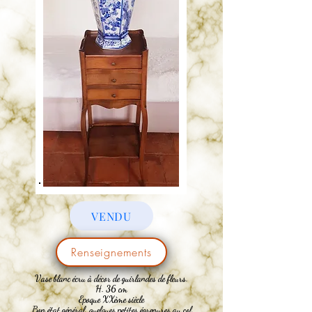
VENDU
Renseignements
Vase
blanc écru à décor de guirlandes de fleurs.
H. 36 cm
Epoque XXème siècle
Bon état général, quelques petites égrenures au col