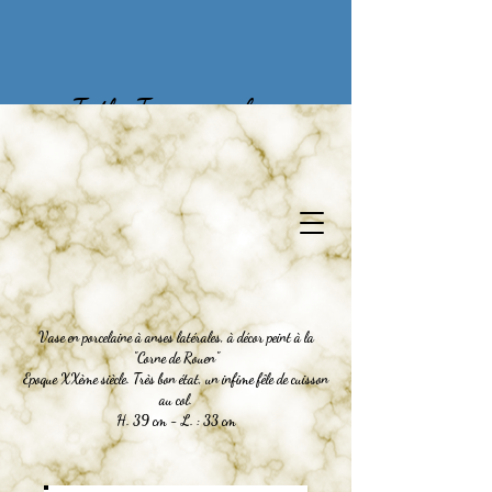
To the Treasures of
Yesteryear
Vase en porcelaine à anses latérales, à décor peint à la
"Corne de Rouen"
Epoque XXème siècle. Très bon état, un infime fêle de cuisson
au col.
H. 39 cm - L. : 33 cm