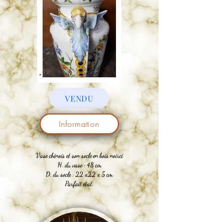
VENDU
Information
Vase chinois et son socle en bois noirci
H. du vase : 48 cm
D. du socle : 22 x22 x 5 cm
Parfait état.