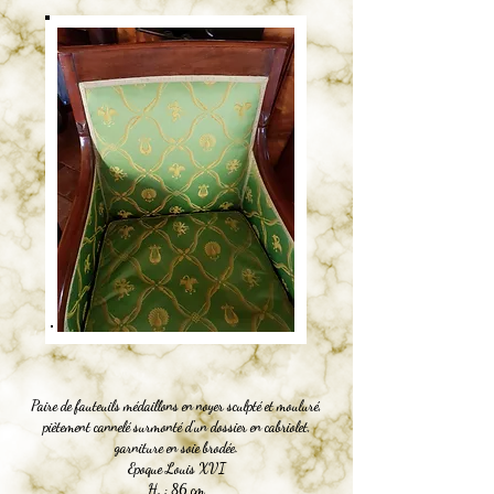
Paire de fauteuils médaillons en noyer sculpté et mouluré,
piètement cannelé surmonté d'un dossier en cabriolet,
garniture en soie brodée.
Epoque Louis XVI
H. : 86 cm