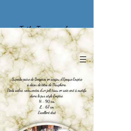
To the Treasures of
Yesteryear
Superbe paire de Bergères en acajou d'Epoque Empire
à décor de têtes de Dauphins.
Pieds sabre, recouvertes d'un joli tissu en soie vert à motifs
dans le pur style Empire.
H. : 90 cm
L. : 67 cm
Excellent état